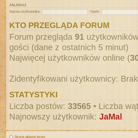
ZALOGUJ
Nazwa użytkownika:
Hasło:
KTO PRZEGLĄDA FORUM
Forum przegląda
91
użytkowników :
gości (dane z ostatnich 5 minut)
Najwięcej użytkowników online (
3
Zidentyfikowani użytkownicy: Bra
STATYSTYKI
Liczba postów:
33565
• Liczba wą
Najnowszy użytkownik:
JaMal
Strona główna forum