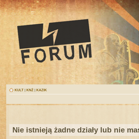
KULT
|
KNŻ
|
KAZIK
Nie istnieją żadne działy lub nie m