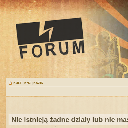
KULT
|
KNŻ
|
KAZIK
Nie istnieją żadne działy lub nie m