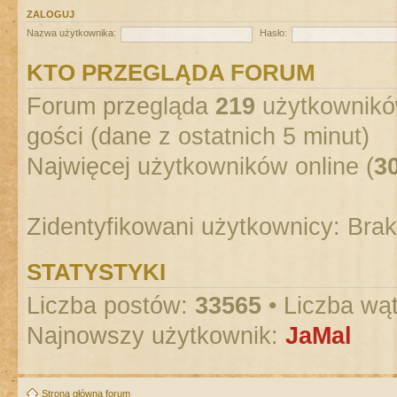
ZALOGUJ
Nazwa użytkownika:
Hasło:
KTO PRZEGLĄDA FORUM
Forum przegląda
219
użytkowników
gości (dane z ostatnich 5 minut)
Najwięcej użytkowników online (
3
Zidentyfikowani użytkownicy: Bra
STATYSTYKI
Liczba postów:
33565
• Liczba wą
Najnowszy użytkownik:
JaMal
Strona główna forum