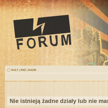
KULT
|
KNŻ
|
KAZIK
Nie istnieją żadne działy lub nie m