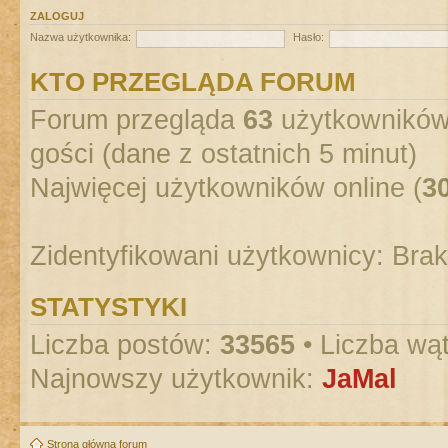
ZALOGUJ
Nazwa użytkownika:
Hasło:
KTO PRZEGLĄDA FORUM
Forum przegląda
63
użytkowników :
gości (dane z ostatnich 5 minut)
Najwięcej użytkowników online (
3
Zidentyfikowani użytkownicy: Bra
STATYSTYKI
Liczba postów:
33565
• Liczba wą
Najnowszy użytkownik:
JaMal
Strona główna forum