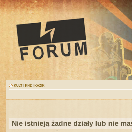
KULT
|
KNŻ
|
KAZIK
Nie istnieją żadne działy lub nie m