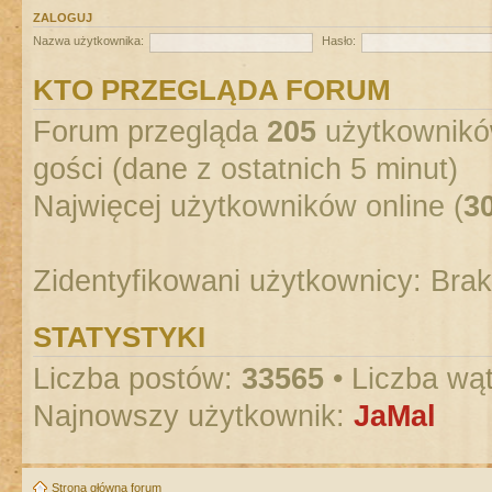
ZALOGUJ
Nazwa użytkownika:
Hasło:
KTO PRZEGLĄDA FORUM
Forum przegląda
205
użytkowników
gości (dane z ostatnich 5 minut)
Najwięcej użytkowników online (
3
Zidentyfikowani użytkownicy: Bra
STATYSTYKI
Liczba postów:
33565
• Liczba wą
Najnowszy użytkownik:
JaMal
Strona główna forum