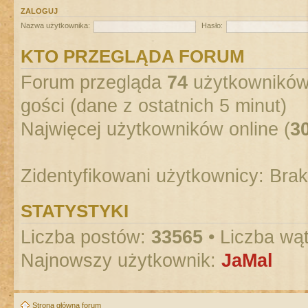
ZALOGUJ
Nazwa użytkownika:
Hasło:
KTO PRZEGLĄDA FORUM
Forum przegląda
74
użytkowników :
gości (dane z ostatnich 5 minut)
Najwięcej użytkowników online (
3
Zidentyfikowani użytkownicy: Bra
STATYSTYKI
Liczba postów:
33565
• Liczba wą
Najnowszy użytkownik:
JaMal
Strona główna forum