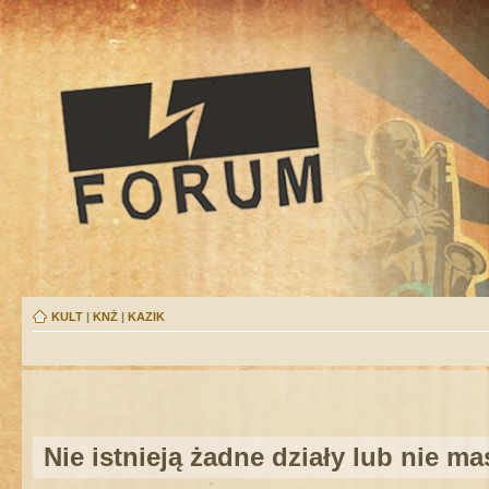
KULT
|
KNŻ
|
KAZIK
Nie istnieją żadne działy lub nie m