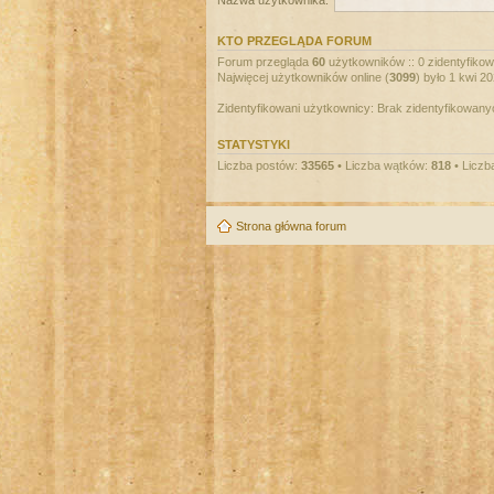
Nazwa użytkownika:
KTO PRZEGLĄDA FORUM
Forum przegląda
60
użytkowników :: 0 zidentyfikowa
Najwięcej użytkowników online (
3099
) było 1 kwi 2
Zidentyfikowani użytkownicy: Brak zidentyfikowan
STATYSTYKI
Liczba postów:
33565
• Liczba wątków:
818
• Liczb
Strona główna forum