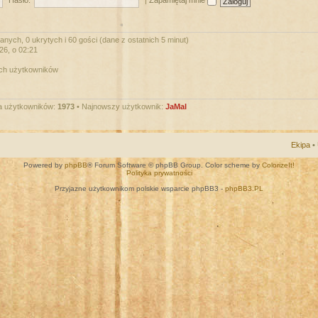
Hasło:
|
Zapamiętaj mnie
nych, 0 ukrytych i 60 gości (dane z ostatnich 5 minut)
026, o 02:21
ych użytkowników
a użytkowników:
1973
• Najnowszy użytkownik:
JaMal
Ekipa
•
Powered by
phpBB
® Forum Software © phpBB Group. Color scheme by
ColorizeIt!
Polityka prywatności
Przyjazne użytkownikom polskie wsparcie phpBB3 -
phpBB3.PL