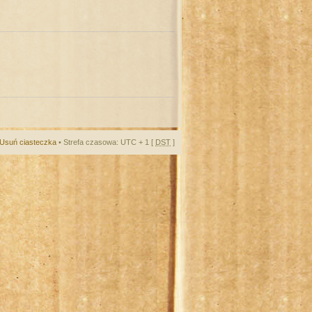
Usuń ciasteczka
• Strefa czasowa: UTC + 1 [
DST
]