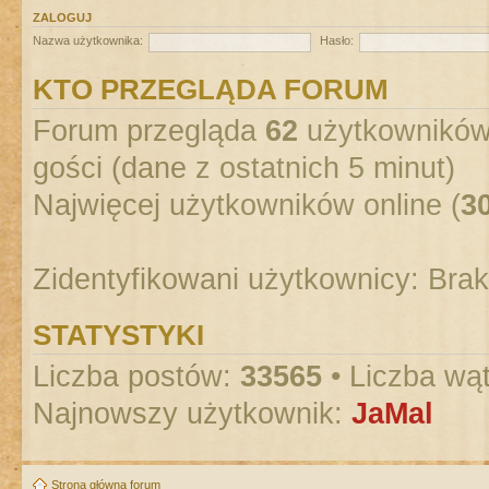
ZALOGUJ
Nazwa użytkownika:
Hasło:
KTO PRZEGLĄDA FORUM
Forum przegląda
62
użytkowników :
gości (dane z ostatnich 5 minut)
Najwięcej użytkowników online (
3
Zidentyfikowani użytkownicy: Bra
STATYSTYKI
Liczba postów:
33565
• Liczba wą
Najnowszy użytkownik:
JaMal
Strona główna forum