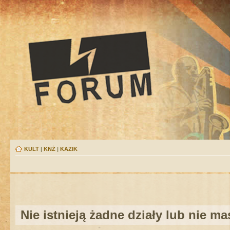
KULT
|
KNŻ
|
KAZIK
Nie istnieją żadne działy lub nie m