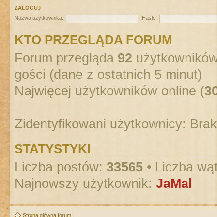
ZALOGUJ
Nazwa użytkownika:
Hasło:
KTO PRZEGLĄDA FORUM
Forum przegląda
92
użytkowników :
gości (dane z ostatnich 5 minut)
Najwięcej użytkowników online (
3
Zidentyfikowani użytkownicy: Bra
STATYSTYKI
Liczba postów:
33565
• Liczba wą
Najnowszy użytkownik:
JaMal
Strona główna forum