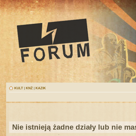
KULT
|
KNŻ
|
KAZIK
Nie istnieją żadne działy lub nie m