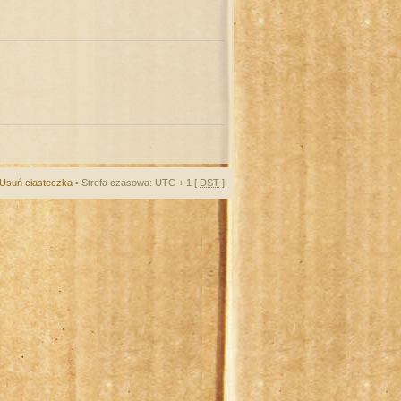
Usuń ciasteczka
• Strefa czasowa: UTC + 1 [
DST
]