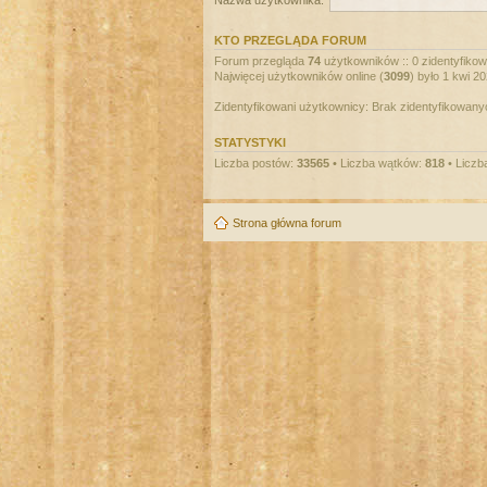
Nazwa użytkownika:
KTO PRZEGLĄDA FORUM
Forum przegląda
74
użytkowników :: 0 zidentyfikowa
Najwięcej użytkowników online (
3099
) było 1 kwi 2
Zidentyfikowani użytkownicy: Brak zidentyfikowan
STATYSTYKI
Liczba postów:
33565
• Liczba wątków:
818
• Liczb
Strona główna forum