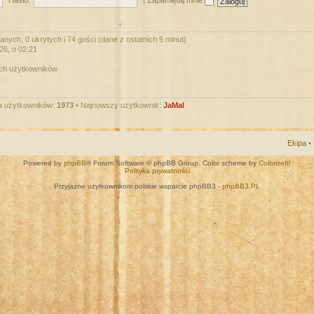
Hasło:
|
Zapamiętaj mnie
nych, 0 ukrytych i 74 gości (dane z ostatnich 5 minut)
026, o 02:21
ych użytkowników
a użytkowników:
1973
• Najnowszy użytkownik:
JaMal
Ekipa
•
Powered by
phpBB
® Forum Software © phpBB Group. Color scheme by
ColorizeIt!
Polityka prywatności
Przyjazne użytkownikom polskie wsparcie phpBB3 -
phpBB3.PL