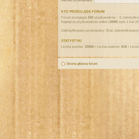
Nazwa użytkownika:
KTO PRZEGLĄDA FORUM
Forum przegląda
150
użytkowników :: 0 zidentyfiko
Najwięcej użytkowników online (
3099
) było 1 kwi 2
Zidentyfikowani użytkownicy: Brak zidentyfikowan
STATYSTYKI
Liczba postów:
33565
• Liczba wątków:
818
• Liczb
Strona główna forum