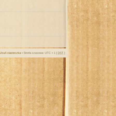
Usuń ciasteczka
• Strefa czasowa: UTC + 1 [
DST
]