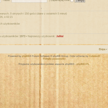
Hasło:
|
Zapamiętaj mnie
wanych, 0 ukrytych i 150 gości (dane z ostatnich 5 minut)
026, o 02:21
ych użytkowników
a użytkowników:
1973
• Najnowszy użytkownik:
JaMal
Ekipa
•
Powered by
phpBB
® Forum Software © phpBB Group. Color scheme by
ColorizeIt!
Polityka prywatności
Przyjazne użytkownikom polskie wsparcie phpBB3 -
phpBB3.PL