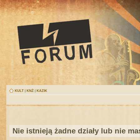
KULT
|
KNŻ
|
KAZIK
Nie istnieją żadne działy lub nie m