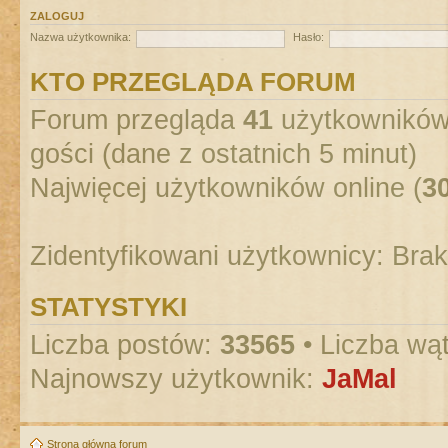
ZALOGUJ
Nazwa użytkownika:
Hasło:
KTO PRZEGLĄDA FORUM
Forum przegląda
41
użytkowników :
gości (dane z ostatnich 5 minut)
Najwięcej użytkowników online (
3
Zidentyfikowani użytkownicy: Bra
STATYSTYKI
Liczba postów:
33565
• Liczba wą
Najnowszy użytkownik:
JaMal
Strona główna forum