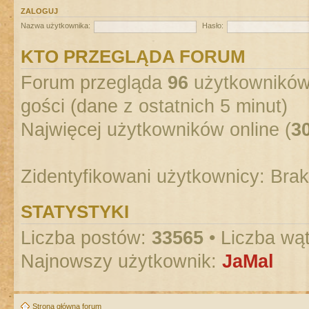
ZALOGUJ
Nazwa użytkownika:
Hasło:
KTO PRZEGLĄDA FORUM
Forum przegląda
96
użytkowników :
gości (dane z ostatnich 5 minut)
Najwięcej użytkowników online (
3
Zidentyfikowani użytkownicy: Bra
STATYSTYKI
Liczba postów:
33565
• Liczba wą
Najnowszy użytkownik:
JaMal
Strona główna forum