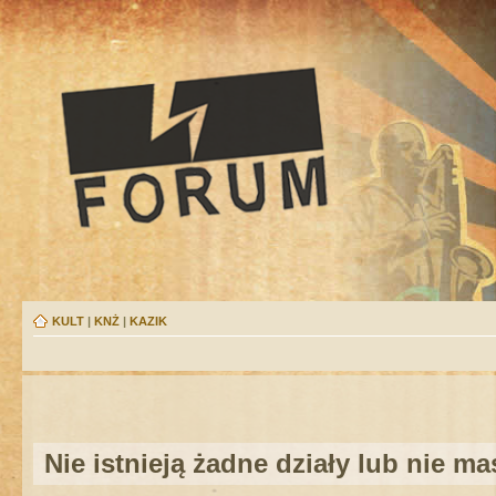
KULT
|
KNŻ
|
KAZIK
Nie istnieją żadne działy lub nie m