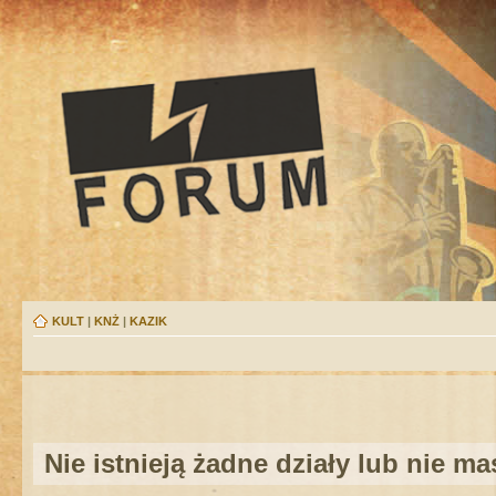
KULT
|
KNŻ
|
KAZIK
Nie istnieją żadne działy lub nie m