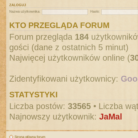
ZALOGUJ
Nazwa użytkownika:
Hasło:
KTO PRZEGLĄDA FORUM
Forum przegląda
184
użytkowników
gości (dane z ostatnich 5 minut)
Najwięcej użytkowników online (
3
Zidentyfikowani użytkownicy:
Goog
STATYSTYKI
Liczba postów:
33565
• Liczba wą
Najnowszy użytkownik:
JaMal
Strona główna forum