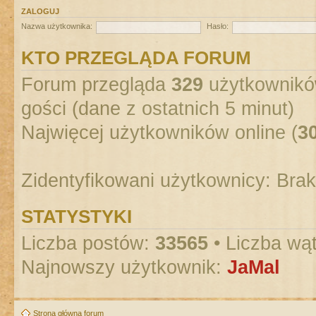
ZALOGUJ
Nazwa użytkownika:
Hasło:
KTO PRZEGLĄDA FORUM
Forum przegląda
329
użytkowników
gości (dane z ostatnich 5 minut)
Najwięcej użytkowników online (
3
Zidentyfikowani użytkownicy: Bra
STATYSTYKI
Liczba postów:
33565
• Liczba wą
Najnowszy użytkownik:
JaMal
Strona główna forum