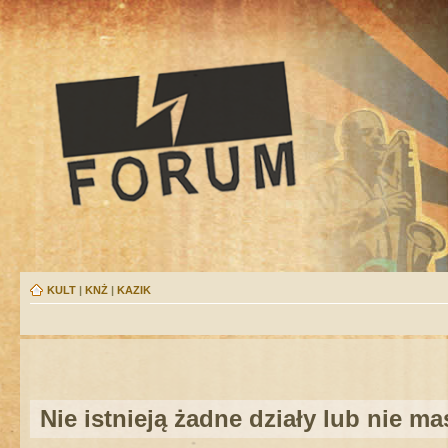
KULT
|
KNŻ
|
KAZIK
Nie istnieją żadne działy lub nie m