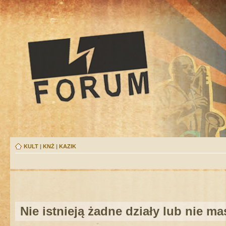
KULT
|
KNŻ
|
KAZIK
Nie istnieją żadne działy lub nie m