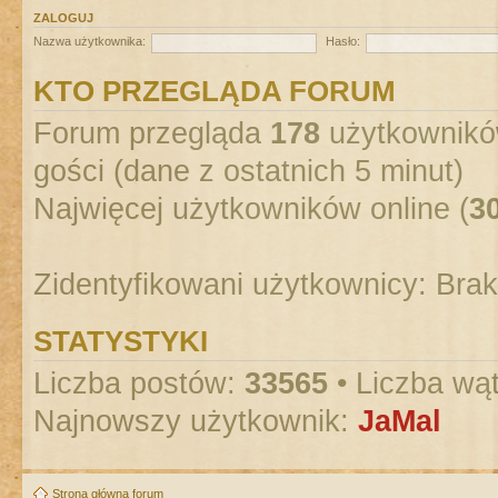
ZALOGUJ
Nazwa użytkownika:
Hasło:
KTO PRZEGLĄDA FORUM
Forum przegląda
178
użytkowników
gości (dane z ostatnich 5 minut)
Najwięcej użytkowników online (
3
Zidentyfikowani użytkownicy: Bra
STATYSTYKI
Liczba postów:
33565
• Liczba wą
Najnowszy użytkownik:
JaMal
Strona główna forum