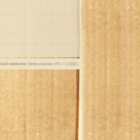
Usuń ciasteczka
• Strefa czasowa: UTC + 1 [
DST
]