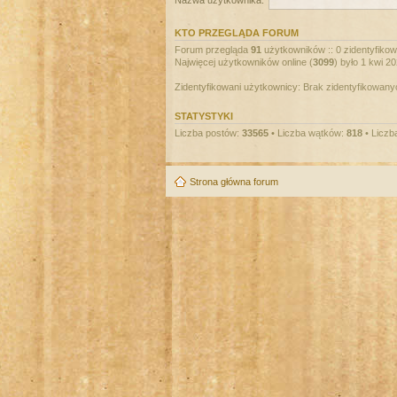
Nazwa użytkownika:
KTO PRZEGLĄDA FORUM
Forum przegląda
91
użytkowników :: 0 zidentyfikowa
Najwięcej użytkowników online (
3099
) było 1 kwi 2
Zidentyfikowani użytkownicy: Brak zidentyfikowan
STATYSTYKI
Liczba postów:
33565
• Liczba wątków:
818
• Liczb
Strona główna forum