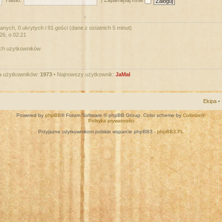
Hasło:
|
Zapamiętaj mnie
nych, 0 ukrytych i 91 gości (dane z ostatnich 5 minut)
026, o 02:21
ych użytkowników
a użytkowników:
1973
• Najnowszy użytkownik:
JaMal
Ekipa
•
Powered by
phpBB
® Forum Software © phpBB Group. Color scheme by
ColorizeIt!
Polityka prywatności
Przyjazne użytkownikom polskie wsparcie phpBB3 -
phpBB3.PL