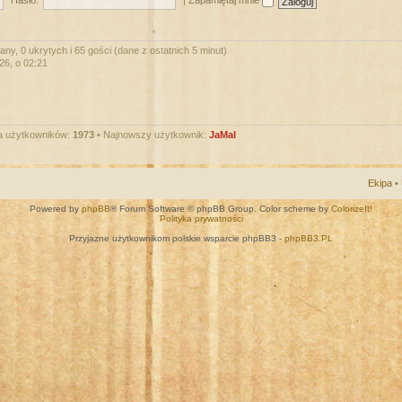
Hasło:
|
Zapamiętaj mnie
ny, 0 ukrytych i 65 gości (dane z ostatnich 5 minut)
026, o 02:21
a użytkowników:
1973
• Najnowszy użytkownik:
JaMal
Ekipa
•
Powered by
phpBB
® Forum Software © phpBB Group. Color scheme by
ColorizeIt!
Polityka prywatności
Przyjazne użytkownikom polskie wsparcie phpBB3 -
phpBB3.PL