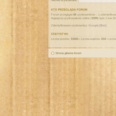
Nazwa użytkownika:
KTO PRZEGLĄDA FORUM
Forum przegląda
66
użytkowników :: 1 zidentyfikowa
Najwięcej użytkowników online (
3099
) było 1 kwi 2
Zidentyfikowani użytkownicy:
Google [Bot]
STATYSTYKI
Liczba postów:
33565
• Liczba wątków:
818
• Liczb
Strona główna forum