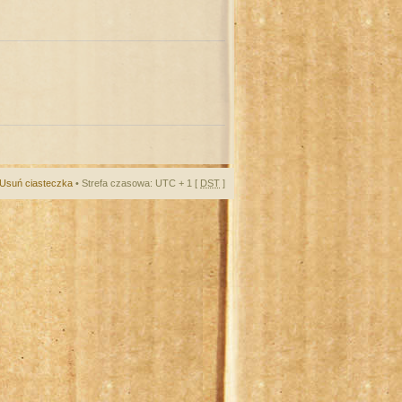
Usuń ciasteczka
• Strefa czasowa: UTC + 1 [
DST
]