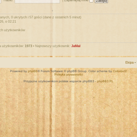
Hasło:
|
Zapamiętaj mnie
nych, 0 ukrytych i 57 gości (dane z ostatnich 5 minut)
026, o 02:21
ych użytkowników
a użytkowników:
1973
• Najnowszy użytkownik:
JaMal
Ekipa
•
Powered by
phpBB
® Forum Software © phpBB Group. Color scheme by
ColorizeIt!
Polityka prywatności
Przyjazne użytkownikom polskie wsparcie phpBB3 -
phpBB3.PL