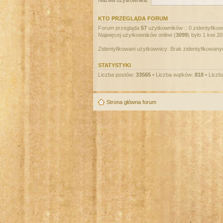
Nazwa użytkownika:
KTO PRZEGLĄDA FORUM
Forum przegląda
57
użytkowników :: 0 zidentyfikowa
Najwięcej użytkowników online (
3099
) było 1 kwi 2
Zidentyfikowani użytkownicy: Brak zidentyfikowan
STATYSTYKI
Liczba postów:
33565
• Liczba wątków:
818
• Liczb
Strona główna forum