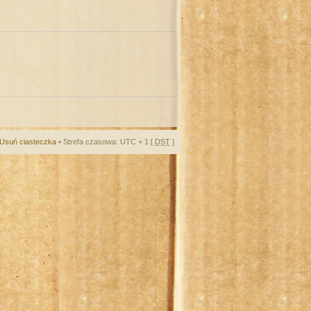
Usuń ciasteczka
• Strefa czasowa: UTC + 1 [
DST
]