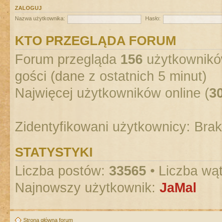
ZALOGUJ
Nazwa użytkownika:
Hasło:
KTO PRZEGLĄDA FORUM
Forum przegląda
156
użytkowników
gości (dane z ostatnich 5 minut)
Najwięcej użytkowników online (
3
Zidentyfikowani użytkownicy: Bra
STATYSTYKI
Liczba postów:
33565
• Liczba wą
Najnowszy użytkownik:
JaMal
Strona główna forum