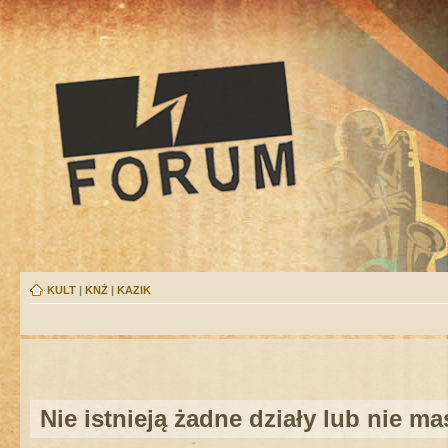
KULT
|
KNŻ
|
KAZIK
Nie istnieją żadne działy lub nie m