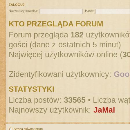
ZALOGUJ
Nazwa użytkownika:
Hasło:
KTO PRZEGLĄDA FORUM
Forum przegląda
182
użytkowników
gości (dane z ostatnich 5 minut)
Najwięcej użytkowników online (
3
Zidentyfikowani użytkownicy:
Goog
STATYSTYKI
Liczba postów:
33565
• Liczba wą
Najnowszy użytkownik:
JaMal
Strona główna forum