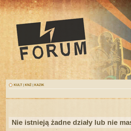
KULT
|
KNŻ
|
KAZIK
Nie istnieją żadne działy lub nie m