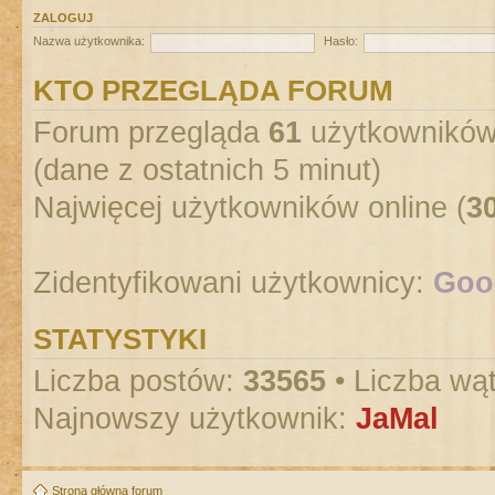
ZALOGUJ
Nazwa użytkownika:
Hasło:
KTO PRZEGLĄDA FORUM
Forum przegląda
61
użytkowników :
(dane z ostatnich 5 minut)
Najwięcej użytkowników online (
3
Zidentyfikowani użytkownicy:
Goog
STATYSTYKI
Liczba postów:
33565
• Liczba wą
Najnowszy użytkownik:
JaMal
Strona główna forum