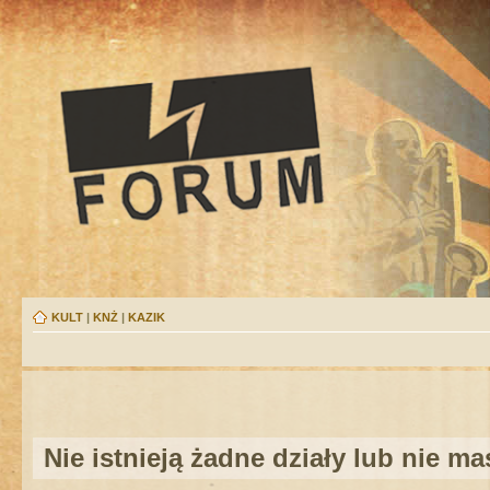
KULT
|
KNŻ
|
KAZIK
Nie istnieją żadne działy lub nie m