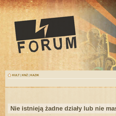
KULT
|
KNŻ
|
KAZIK
Nie istnieją żadne działy lub nie m