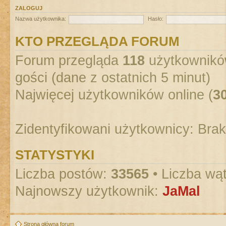
ZALOGUJ
Nazwa użytkownika:
Hasło:
KTO PRZEGLĄDA FORUM
Forum przegląda
118
użytkowników
gości (dane z ostatnich 5 minut)
Najwięcej użytkowników online (
3
Zidentyfikowani użytkownicy: Bra
STATYSTYKI
Liczba postów:
33565
• Liczba wą
Najnowszy użytkownik:
JaMal
Strona główna forum