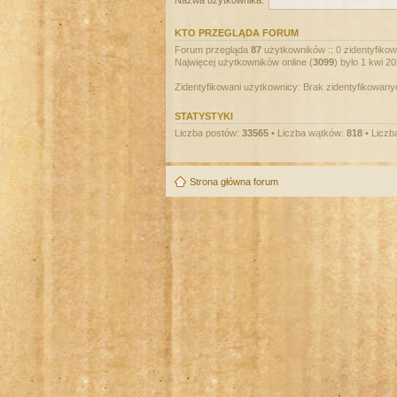
Nazwa użytkownika:
KTO PRZEGLĄDA FORUM
Forum przegląda
87
użytkowników :: 0 zidentyfikowa
Najwięcej użytkowników online (
3099
) było 1 kwi 2
Zidentyfikowani użytkownicy: Brak zidentyfikowan
STATYSTYKI
Liczba postów:
33565
• Liczba wątków:
818
• Liczb
Strona główna forum