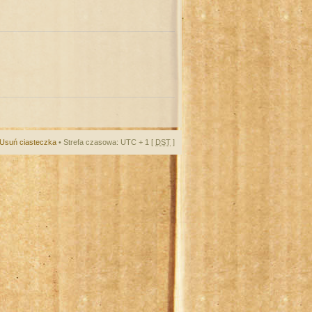
Usuń ciasteczka
• Strefa czasowa: UTC + 1 [
DST
]