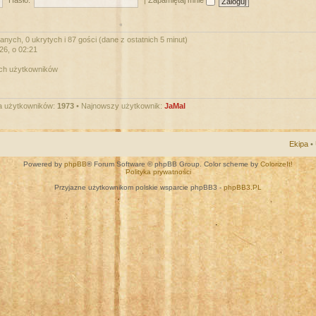
Hasło:
|
Zapamiętaj mnie
nych, 0 ukrytych i 87 gości (dane z ostatnich 5 minut)
026, o 02:21
ych użytkowników
a użytkowników:
1973
• Najnowszy użytkownik:
JaMal
Ekipa
•
Powered by
phpBB
® Forum Software © phpBB Group. Color scheme by
ColorizeIt!
Polityka prywatności
Przyjazne użytkownikom polskie wsparcie phpBB3 -
phpBB3.PL