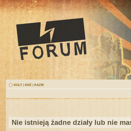
KULT
|
KNŻ
|
KAZIK
Nie istnieją żadne działy lub nie m