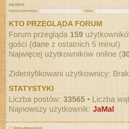
ZALOGUJ
Nazwa użytkownika:
Hasło:
KTO PRZEGLĄDA FORUM
Forum przegląda
159
użytkowników
gości (dane z ostatnich 5 minut)
Najwięcej użytkowników online (
3
Zidentyfikowani użytkownicy: Bra
STATYSTYKI
Liczba postów:
33565
• Liczba wą
Najnowszy użytkownik:
JaMal
Strona główna forum