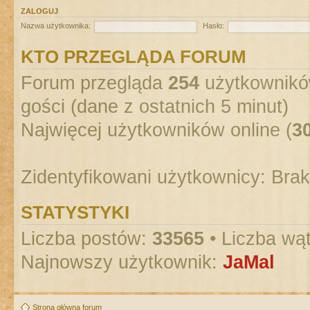
ZALOGUJ
Nazwa użytkownika:
Hasło:
KTO PRZEGLĄDA FORUM
Forum przegląda
254
użytkowników
gości (dane z ostatnich 5 minut)
Najwięcej użytkowników online (
3
Zidentyfikowani użytkownicy: Bra
STATYSTYKI
Liczba postów:
33565
• Liczba wą
Najnowszy użytkownik:
JaMal
Strona główna forum