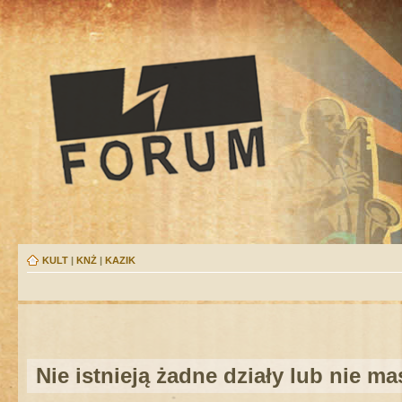
KULT
|
KNŻ
|
KAZIK
Nie istnieją żadne działy lub nie m