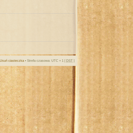
Usuń ciasteczka
• Strefa czasowa: UTC + 1 [
DST
]