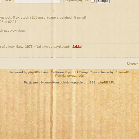
Hasło:
|
Zapamiętaj mnie
wanych, 0 ukrytych i 105 gości (dane z ostatnich 5 minut)
026, o 02:21
ych użytkowników
a użytkowników:
1973
• Najnowszy użytkownik:
JaMal
Ekipa
•
Powered by
phpBB
® Forum Software © phpBB Group. Color scheme by
ColorizeIt!
Polityka prywatności
Przyjazne użytkownikom polskie wsparcie phpBB3 -
phpBB3.PL