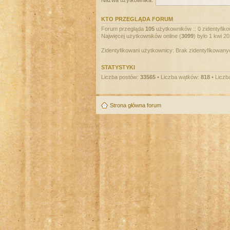
Nazwa użytkownika:
KTO PRZEGLĄDA FORUM
Forum przegląda
105
użytkowników :: 0 zidentyfiko
Najwięcej użytkowników online (
3099
) było 1 kwi 2
Zidentyfikowani użytkownicy: Brak zidentyfikowan
STATYSTYKI
Liczba postów:
33565
• Liczba wątków:
818
• Liczb
Strona główna forum