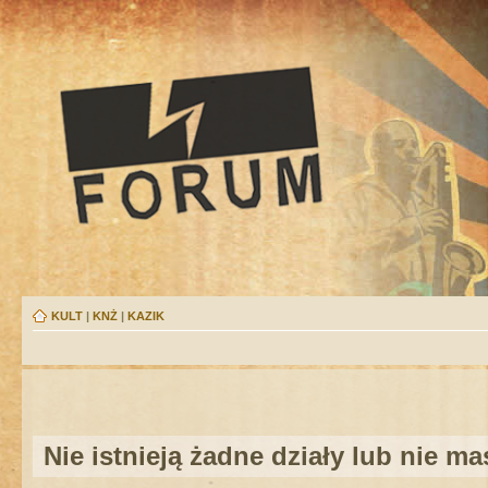
KULT
|
KNŻ
|
KAZIK
Nie istnieją żadne działy lub nie m