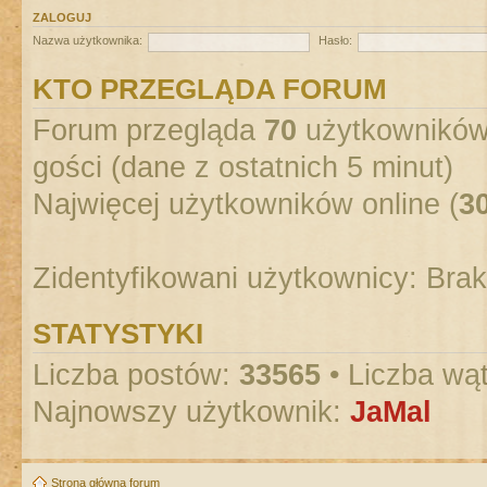
ZALOGUJ
Nazwa użytkownika:
Hasło:
KTO PRZEGLĄDA FORUM
Forum przegląda
70
użytkowników :
gości (dane z ostatnich 5 minut)
Najwięcej użytkowników online (
3
Zidentyfikowani użytkownicy: Bra
STATYSTYKI
Liczba postów:
33565
• Liczba wą
Najnowszy użytkownik:
JaMal
Strona główna forum