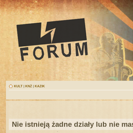
KULT
|
KNŻ
|
KAZIK
Nie istnieją żadne działy lub nie m