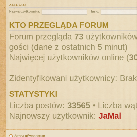
ZALOGUJ
Nazwa użytkownika:
Hasło:
KTO PRZEGLĄDA FORUM
Forum przegląda
73
użytkowników :
gości (dane z ostatnich 5 minut)
Najwięcej użytkowników online (
3
Zidentyfikowani użytkownicy: Bra
STATYSTYKI
Liczba postów:
33565
• Liczba wą
Najnowszy użytkownik:
JaMal
Strona główna forum