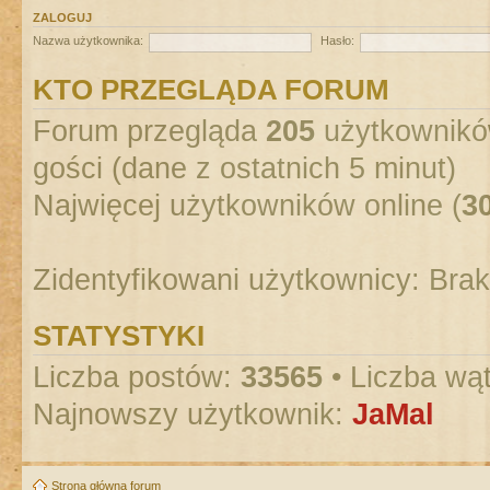
ZALOGUJ
Nazwa użytkownika:
Hasło:
KTO PRZEGLĄDA FORUM
Forum przegląda
205
użytkowników
gości (dane z ostatnich 5 minut)
Najwięcej użytkowników online (
3
Zidentyfikowani użytkownicy: Bra
STATYSTYKI
Liczba postów:
33565
• Liczba wą
Najnowszy użytkownik:
JaMal
Strona główna forum