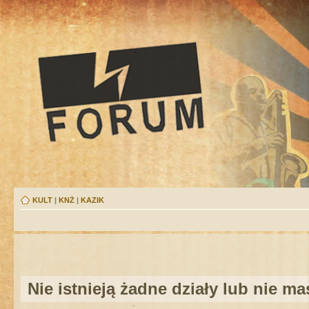
KULT
|
KNŻ
|
KAZIK
Nie istnieją żadne działy lub nie m