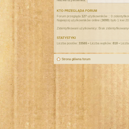
Nazwa użytkownika:
KTO PRZEGLĄDA FORUM
Forum przegląda
127
użytkowników :: 0 zidentyfiko
Najwięcej użytkowników online (
3099
) było 1 kwi 2
Zidentyfikowani użytkownicy: Brak zidentyfikowan
STATYSTYKI
Liczba postów:
33565
• Liczba wątków:
818
• Liczb
Strona główna forum