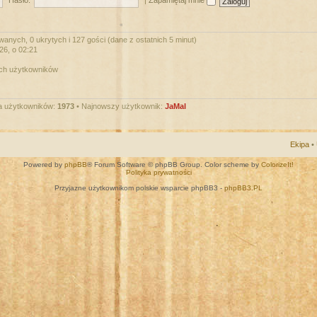
Hasło:
|
Zapamiętaj mnie
wanych, 0 ukrytych i 127 gości (dane z ostatnich 5 minut)
026, o 02:21
ych użytkowników
a użytkowników:
1973
• Najnowszy użytkownik:
JaMal
Ekipa
•
Powered by
phpBB
® Forum Software © phpBB Group. Color scheme by
ColorizeIt!
Polityka prywatności
Przyjazne użytkownikom polskie wsparcie phpBB3 -
phpBB3.PL