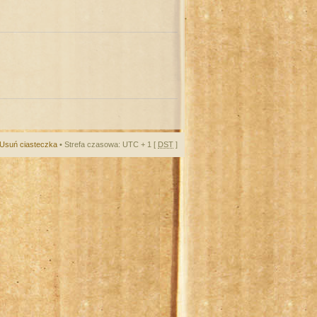
Usuń ciasteczka
• Strefa czasowa: UTC + 1 [
DST
]