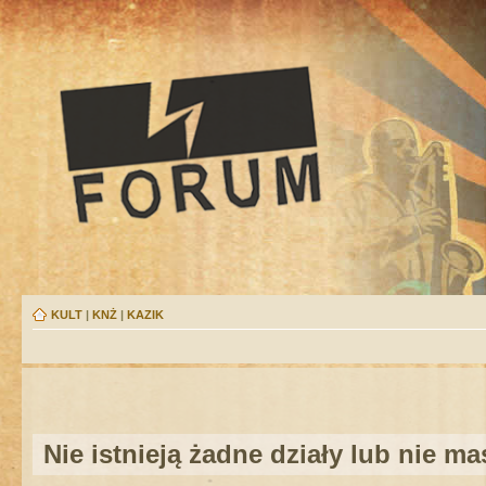
KULT
|
KNŻ
|
KAZIK
Nie istnieją żadne działy lub nie m