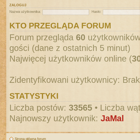
ZALOGUJ
Nazwa użytkownika:
Hasło:
KTO PRZEGLĄDA FORUM
Forum przegląda
60
użytkowników :
gości (dane z ostatnich 5 minut)
Najwięcej użytkowników online (
3
Zidentyfikowani użytkownicy: Bra
STATYSTYKI
Liczba postów:
33565
• Liczba wą
Najnowszy użytkownik:
JaMal
Strona główna forum