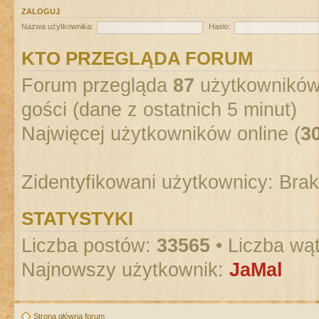
ZALOGUJ
Nazwa użytkownika:
Hasło:
KTO PRZEGLĄDA FORUM
Forum przegląda
87
użytkowników :
gości (dane z ostatnich 5 minut)
Najwięcej użytkowników online (
3
Zidentyfikowani użytkownicy: Bra
STATYSTYKI
Liczba postów:
33565
• Liczba wą
Najnowszy użytkownik:
JaMal
Strona główna forum