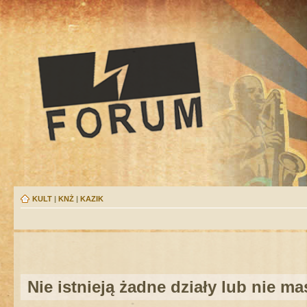
KULT
|
KNŻ
|
KAZIK
Nie istnieją żadne działy lub nie m