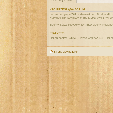
Nazwa użytkownika:
KTO PRZEGLĄDA FORUM
Forum przegląda
270
użytkowników :: 0 zidentyfiko
Najwięcej użytkowników online (
3099
) było 1 kwi 2
Zidentyfikowani użytkownicy: Brak zidentyfikowan
STATYSTYKI
Liczba postów:
33565
• Liczba wątków:
818
• Liczb
Strona główna forum