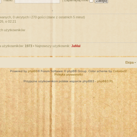
Hasło:
|
Zapamiętaj mnie
wanych, 0 ukrytych i 270 gości (dane z ostatnich 5 minut)
026, o 02:21
ych użytkowników
a użytkowników:
1973
• Najnowszy użytkownik:
JaMal
Ekipa
•
Powered by
phpBB
® Forum Software © phpBB Group. Color scheme by
ColorizeIt!
Polityka prywatności
Przyjazne użytkownikom polskie wsparcie phpBB3 -
phpBB3.PL