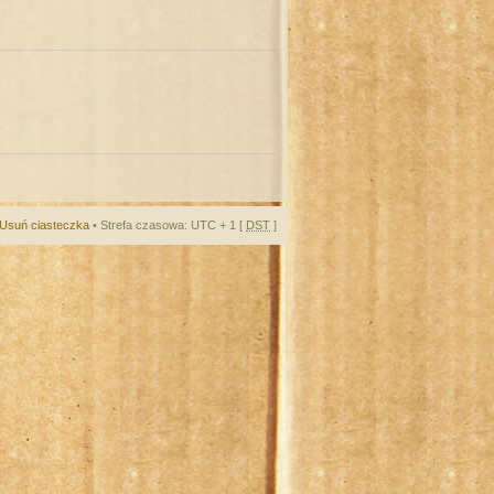
Usuń ciasteczka
• Strefa czasowa: UTC + 1 [
DST
]