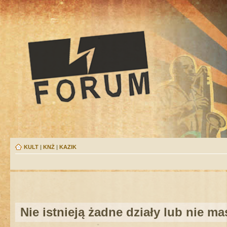
KULT
|
KNŻ
|
KAZIK
Nie istnieją żadne działy lub nie m