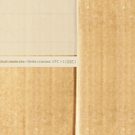
Usuń ciasteczka
• Strefa czasowa: UTC + 1 [
DST
]