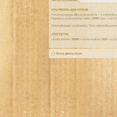
Nazwa użytkownika:
KTO PRZEGLĄDA FORUM
Forum przegląda
263
użytkowników :: 0 zidentyfiko
Najwięcej użytkowników online (
3099
) było 1 kwi 2
Zidentyfikowani użytkownicy: Brak zidentyfikowan
STATYSTYKI
Liczba postów:
33565
• Liczba wątków:
818
• Liczb
Strona główna forum