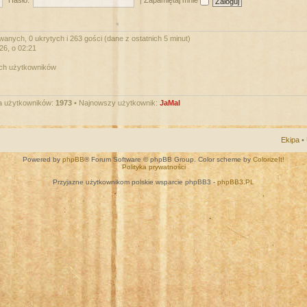
Hasło:
|
Zapamiętaj mnie
wanych, 0 ukrytych i 263 gości (dane z ostatnich 5 minut)
026, o 02:21
ych użytkowników
a użytkowników:
1973
• Najnowszy użytkownik:
JaMal
Ekipa
•
Powered by
phpBB
® Forum Software © phpBB Group. Color scheme by
ColorizeIt!
Polityka prywatności
Przyjazne użytkownikom polskie wsparcie phpBB3 -
phpBB3.PL