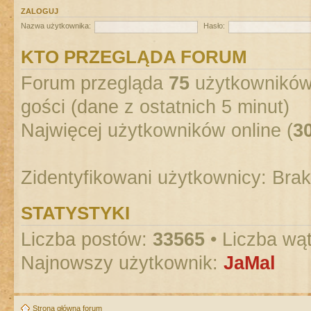
ZALOGUJ
Nazwa użytkownika:
Hasło:
KTO PRZEGLĄDA FORUM
Forum przegląda
75
użytkowników :
gości (dane z ostatnich 5 minut)
Najwięcej użytkowników online (
3
Zidentyfikowani użytkownicy: Bra
STATYSTYKI
Liczba postów:
33565
• Liczba wą
Najnowszy użytkownik:
JaMal
Strona główna forum