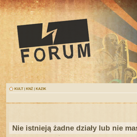
KULT
|
KNŻ
|
KAZIK
Nie istnieją żadne działy lub nie m