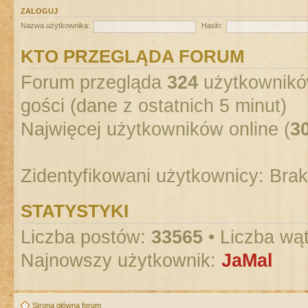
ZALOGUJ
Nazwa użytkownika:
Hasło:
KTO PRZEGLĄDA FORUM
Forum przegląda
324
użytkowników
gości (dane z ostatnich 5 minut)
Najwięcej użytkowników online (
3
Zidentyfikowani użytkownicy: Bra
STATYSTYKI
Liczba postów:
33565
• Liczba wą
Najnowszy użytkownik:
JaMal
Strona główna forum