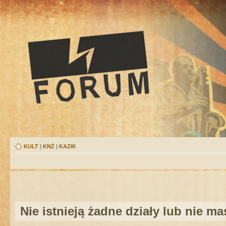
KULT
|
KNŻ
|
KAZIK
Nie istnieją żadne działy lub nie m