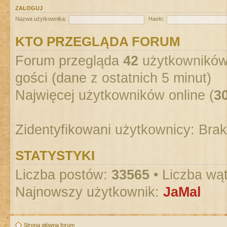
ZALOGUJ
Nazwa użytkownika:
Hasło:
KTO PRZEGLĄDA FORUM
Forum przegląda
42
użytkowników :
gości (dane z ostatnich 5 minut)
Najwięcej użytkowników online (
3
Zidentyfikowani użytkownicy: Bra
STATYSTYKI
Liczba postów:
33565
• Liczba wą
Najnowszy użytkownik:
JaMal
Strona główna forum