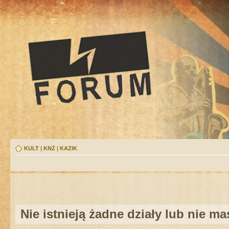
KULT
|
KNŻ
|
KAZIK
Nie istnieją żadne działy lub nie m