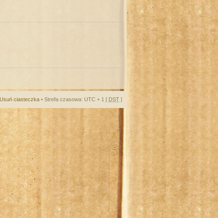
Usuń ciasteczka
• Strefa czasowa: UTC + 1 [
DST
]