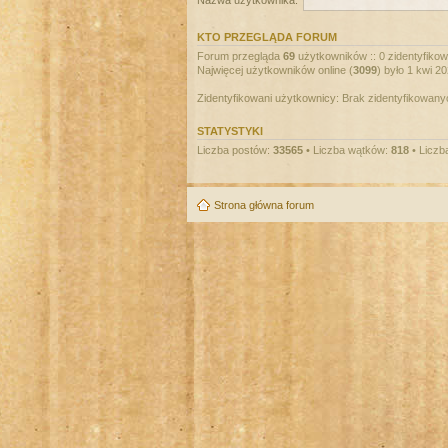
Nazwa użytkownika:
KTO PRZEGLĄDA FORUM
Forum przegląda
69
użytkowników :: 0 zidentyfikowa
Najwięcej użytkowników online (
3099
) było 1 kwi 2
Zidentyfikowani użytkownicy: Brak zidentyfikowan
STATYSTYKI
Liczba postów:
33565
• Liczba wątków:
818
• Liczb
Strona główna forum