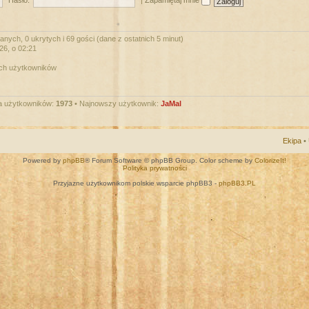
Hasło:
|
Zapamiętaj mnie
nych, 0 ukrytych i 69 gości (dane z ostatnich 5 minut)
026, o 02:21
ych użytkowników
a użytkowników:
1973
• Najnowszy użytkownik:
JaMal
Ekipa
•
Powered by
phpBB
® Forum Software © phpBB Group. Color scheme by
ColorizeIt!
Polityka prywatności
Przyjazne użytkownikom polskie wsparcie phpBB3 -
phpBB3.PL