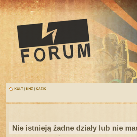
KULT
|
KNŻ
|
KAZIK
Nie istnieją żadne działy lub nie m