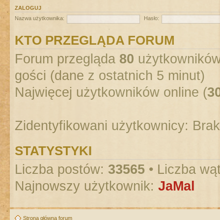
ZALOGUJ
Nazwa użytkownika:
Hasło:
KTO PRZEGLĄDA FORUM
Forum przegląda
80
użytkowników :
gości (dane z ostatnich 5 minut)
Najwięcej użytkowników online (
3
Zidentyfikowani użytkownicy: Bra
STATYSTYKI
Liczba postów:
33565
• Liczba wą
Najnowszy użytkownik:
JaMal
Strona główna forum