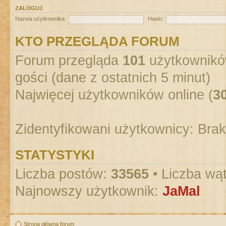
ZALOGUJ
Nazwa użytkownika:
Hasło:
KTO PRZEGLĄDA FORUM
Forum przegląda
101
użytkowników
gości (dane z ostatnich 5 minut)
Najwięcej użytkowników online (
3
Zidentyfikowani użytkownicy: Bra
STATYSTYKI
Liczba postów:
33565
• Liczba wą
Najnowszy użytkownik:
JaMal
Strona główna forum