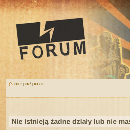
KULT
|
KNŻ
|
KAZIK
Nie istnieją żadne działy lub nie m