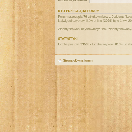
Nazwa użytkownika:
KTO PRZEGLĄDA FORUM
Forum przegląda
76
użytkowników :: 0 zidentyfikowa
Najwięcej użytkowników online (
3099
) było 1 kwi 2
Zidentyfikowani użytkownicy: Brak zidentyfikowan
STATYSTYKI
Liczba postów:
33565
• Liczba wątków:
818
• Liczb
Strona główna forum