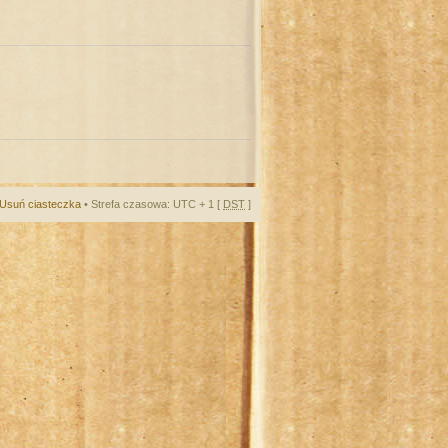
Usuń ciasteczka
• Strefa czasowa: UTC + 1 [
DST
]