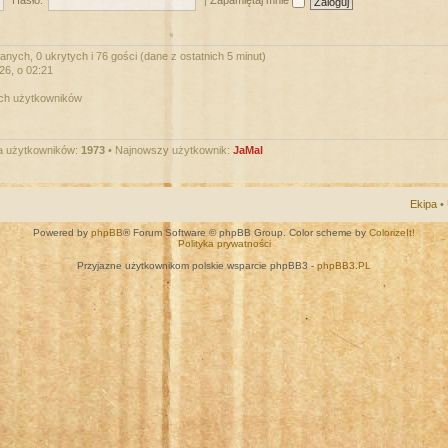
Hasło:
|
Zapamiętaj mnie
nych, 0 ukrytych i 76 gości (dane z ostatnich 5 minut)
026, o 02:21
ych użytkowników
a użytkowników:
1973
• Najnowszy użytkownik:
JaMal
Ekipa
•
Powered by
phpBB
® Forum Software © phpBB Group. Color scheme by
ColorizeIt!
Polityka prywatności
Przyjazne użytkownikom polskie wsparcie phpBB3 -
phpBB3.PL