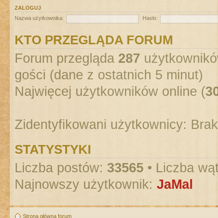
ZALOGUJ
Nazwa użytkownika:
Hasło:
KTO PRZEGLĄDA FORUM
Forum przegląda
287
użytkowników
gości (dane z ostatnich 5 minut)
Najwięcej użytkowników online (
3
Zidentyfikowani użytkownicy: Bra
STATYSTYKI
Liczba postów:
33565
• Liczba wą
Najnowszy użytkownik:
JaMal
Strona główna forum