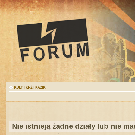
KULT
|
KNŻ
|
KAZIK
Nie istnieją żadne działy lub nie m