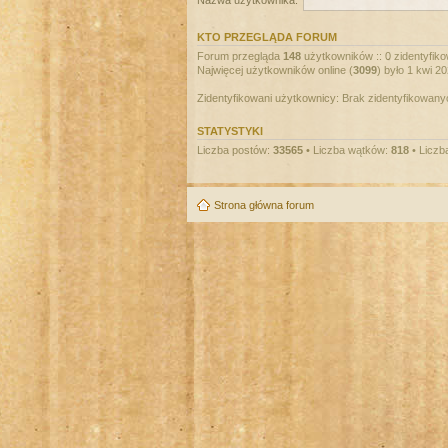
Nazwa użytkownika:
KTO PRZEGLĄDA FORUM
Forum przegląda
148
użytkowników :: 0 zidentyfiko
Najwięcej użytkowników online (
3099
) było 1 kwi 2
Zidentyfikowani użytkownicy: Brak zidentyfikowan
STATYSTYKI
Liczba postów:
33565
• Liczba wątków:
818
• Liczb
Strona główna forum