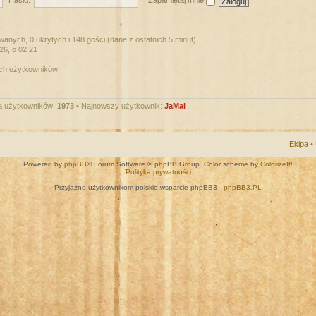
Hasło:
|
Zapamiętaj mnie
wanych, 0 ukrytych i 148 gości (dane z ostatnich 5 minut)
026, o 02:21
ych użytkowników
a użytkowników:
1973
• Najnowszy użytkownik:
JaMal
Ekipa
•
Powered by
phpBB
® Forum Software © phpBB Group. Color scheme by
ColorizeIt!
Polityka prywatności
Przyjazne użytkownikom polskie wsparcie phpBB3 -
phpBB3.PL