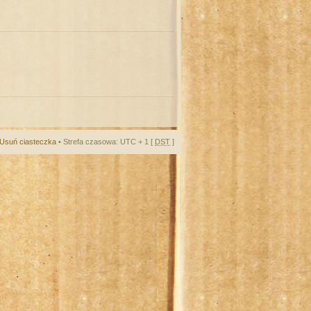
Usuń ciasteczka
• Strefa czasowa: UTC + 1 [
DST
]