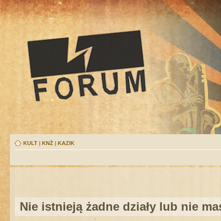
KULT
|
KNŻ
|
KAZIK
Nie istnieją żadne działy lub nie m