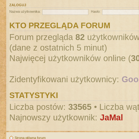
ZALOGUJ
Nazwa użytkownika:
Hasło:
KTO PRZEGLĄDA FORUM
Forum przegląda
82
użytkowników :
(dane z ostatnich 5 minut)
Najwięcej użytkowników online (
3
Zidentyfikowani użytkownicy:
Goog
STATYSTYKI
Liczba postów:
33565
• Liczba wą
Najnowszy użytkownik:
JaMal
Strona główna forum