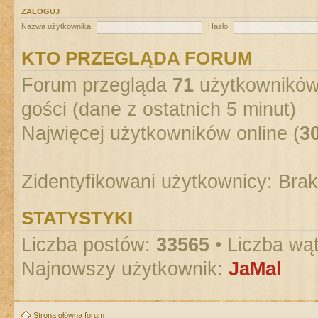
ZALOGUJ
Nazwa użytkownika:
Hasło:
KTO PRZEGLĄDA FORUM
Forum przegląda
71
użytkowników :
gości (dane z ostatnich 5 minut)
Najwięcej użytkowników online (
3
Zidentyfikowani użytkownicy: Bra
STATYSTYKI
Liczba postów:
33565
• Liczba wą
Najnowszy użytkownik:
JaMal
Strona główna forum