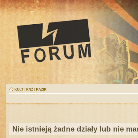
KULT
|
KNŻ
|
KAZIK
Nie istnieją żadne działy lub nie m