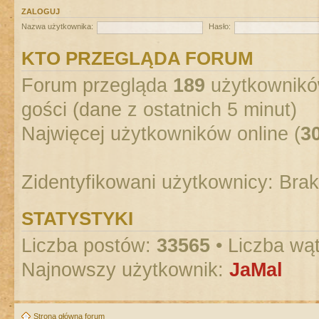
ZALOGUJ
Nazwa użytkownika:
Hasło:
KTO PRZEGLĄDA FORUM
Forum przegląda
189
użytkowników
gości (dane z ostatnich 5 minut)
Najwięcej użytkowników online (
3
Zidentyfikowani użytkownicy: Bra
STATYSTYKI
Liczba postów:
33565
• Liczba wą
Najnowszy użytkownik:
JaMal
Strona główna forum