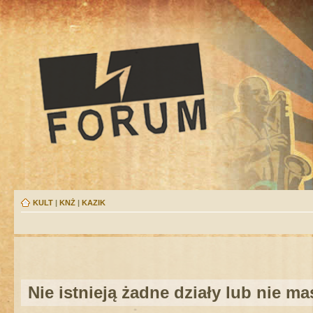
KULT
|
KNŻ
|
KAZIK
Nie istnieją żadne działy lub nie m