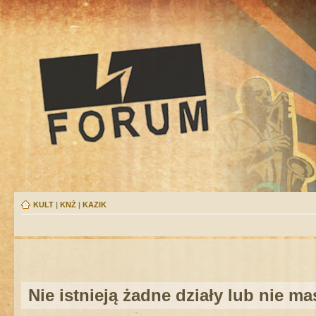
KULT
|
KNŻ
|
KAZIK
Nie istnieją żadne działy lub nie m