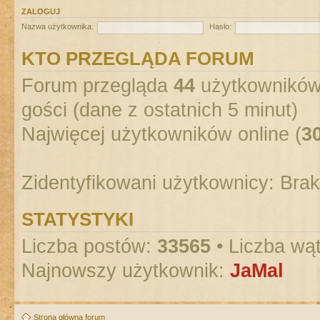
ZALOGUJ
Nazwa użytkownika:
Hasło:
KTO PRZEGLĄDA FORUM
Forum przegląda
44
użytkowników :
gości (dane z ostatnich 5 minut)
Najwięcej użytkowników online (
3
Zidentyfikowani użytkownicy: Bra
STATYSTYKI
Liczba postów:
33565
• Liczba wą
Najnowszy użytkownik:
JaMal
Strona główna forum