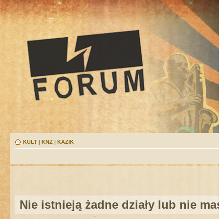
KULT
|
KNŻ
|
KAZIK
Nie istnieją żadne działy lub nie m