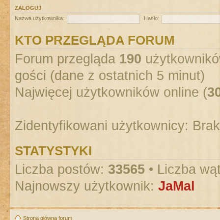
ZALOGUJ
Nazwa użytkownika:
Hasło:
KTO PRZEGLĄDA FORUM
Forum przegląda
190
użytkowników
gości (dane z ostatnich 5 minut)
Najwięcej użytkowników online (
3
Zidentyfikowani użytkownicy: Bra
STATYSTYKI
Liczba postów:
33565
• Liczba wą
Najnowszy użytkownik:
JaMal
Strona główna forum