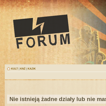
KULT
|
KNŻ
|
KAZIK
Nie istnieją żadne działy lub nie m