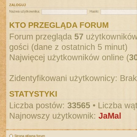
ZALOGUJ
Nazwa użytkownika:
Hasło:
KTO PRZEGLĄDA FORUM
Forum przegląda
57
użytkowników :
gości (dane z ostatnich 5 minut)
Najwięcej użytkowników online (
3
Zidentyfikowani użytkownicy: Bra
STATYSTYKI
Liczba postów:
33565
• Liczba wą
Najnowszy użytkownik:
JaMal
Strona główna forum